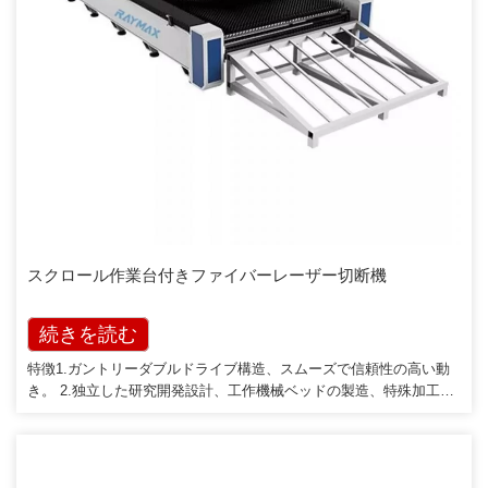
スクロール作業台付きファイバーレーザー切断機
続きを読む
特徴1.ガントリーダブルドライブ構造、スムーズで信頼性の高い動
き。 2.独立した研究開発設計、工作機械ベッドの製造、特殊加工技
術、工作機械の精度、安定性と信頼性、長寿命。 3.高応答および高
精度サーボモーターを備えた精密ギアラックドライブ。 4.スクロー
ル作業テーブルは材料に対してより効率的です[…]