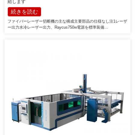
給します
続きを読む
ファイバーレーザー切断機の主な構成主要部品の仕様なし注1レーザ
ー出力水冷レーザー出力、Raycus750w電源を標準装備
WuhanRaycusまたはMax（Shenzhen）またはIPG（USA）はオプ
ション2カッティングヘッドBT210 Raytools China3チラーデュアル
温度デュアル-制御チラーS＆A中国4ボディ構造溶接機構造の工業
化、アニーリング[…]