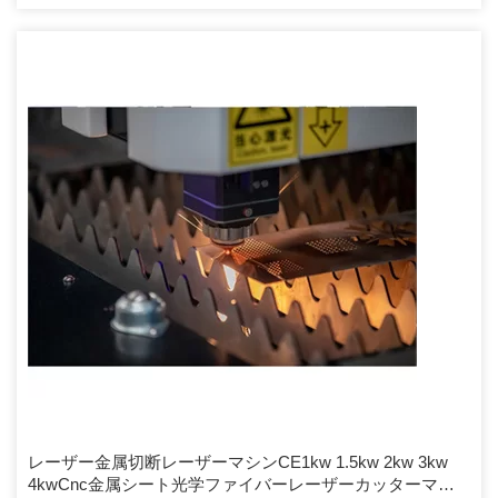
要件と予算に合わせて1つのモデルが必要だと考えています:)なぜ私
たちを選ぶのか9なぜ選ぶのかCO2レーザー彫刻カット機の私たち：
無料提供CO2レーザー彫刻カット機の無料提供：無料CO2レーザー
彫刻カット機の提供：CO2レーザー彫刻カット機のサンプルサンプ
ル：CO2レーザー彫刻カット機の会社情報：梱包と発送梱包と発送
CO2レーザー刻印カット機の：CO2レーザー刻印カット機の：連絡
先：CO2レーザー刻印カット機の連絡先：お問い合わせください、
ベストプライスを差し上げます!!!世界中のディストリビューターを
楽しみにしています！
レーザー金属切断レーザーマシンCE1kw 1.5kw 2kw 3kw
4kwCnc金属シート光学ファイバーレーザーカッターマシ