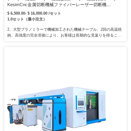
KesimCnc金属切断機械ファイバーレーザー切断機
RaycusIPGレーザー光源1000W-6000W
$ 6,500.00- $ 16,000.00 /セット
1.0セット（最小注文）
2、大型プラノミラーで機械加工された機械テーブル、2回の高温焼
鈍、高強度の完全溶接により、お客様は長期的な見返りを得ること
ができます。製品管理の品質に基づいて、その優れた品質、革新的
なデザイン、リーズナブルな価格、およびアフターサービスを改善
して、中国および外国の顧客の大多数を獲得します。 Q3。機械に問
題が発生した場合の対処方法9A：すべてのワイヤーが適切に接続さ
れていることを確認し、レンズとミラーを清潔に保ちます（Yagレ
ーザー切断機の場合のみ）。次に、レーザーチューブを確認し、詳
細をお知らせください。