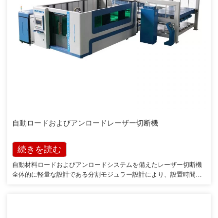
自動ロードおよびアンロードレーザー切断機
続きを読む
自動材料ロードおよびアンロードシステムを備えたレーザー切断機
全体的に軽量な設計である分割モジュラー設計により、設置時間と
輸送コストが大幅に削減されます。工場の保管スペースを節約：コ
ンパクトな垂直設計（上層は完成品のスタック用、下層は材料パレ
ット用）個別のローディングバキュームサッカーとアンロードフォ
ークデバイス：より安定した作業[…]