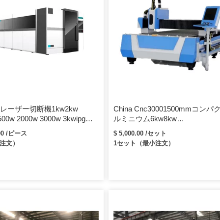
レーザー切断機1kw2kw
China Cnc30001500mmコン
500w 2000w 3000w 3kwipgレ
ルミニウム6kw8kw
ーボンステンレス鋼銅アルミ
GweikeLF3015GAL炭素鋼用フ
.00 /ピース
$ 5,000.00 /セット
ート
ーレーザー切断機
小注文）
1セット（最小注文）