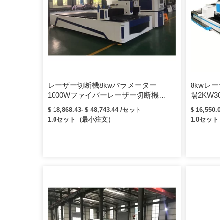
ァイバーレーザージェネレーター日本安川サ
ーボモーターシステム台湾HIWINリニアガイ
ドレールCypcut制御システムドイツアトラ
ンタダブルドライバーラックギアドイツニュ
ーガルトレデューサー製品詳細サンプルアプ
リケーション材料：ファイバーレーザー切断
装置は、ステンレス鋼板、マイルド鋼板、炭
素鋼板、合金鋼板、ばね鋼板、鉄板、亜鉛メ
レーザー切断機8kwパラメーター
8kwレ
ッキ鉄、亜鉛メッキ板、アルミニウム板、銅
1000Wファイバーレーザー切断機
場2KW30
板、真鍮板、銅板、金板、銀板、チタン板、
3D6KW 4KW 8kW12KW炭素鋼ステン
6KW 8K
金属板、金属板、チューブ、パイプなど2.ア
$ 18,868.43- $ 48,743.44 /セット
$ 16,550.
レス鋼
シートフ
プリケーション産業：G。weikeファイバー
1.0セット（最小注文）
1.0セッ
レーザー切断機は、ビルボード、広告、看
板、看板、金属文字、LED文字、台所用品、
広告文字、板金加工、金属部品および部品、
鉄器の製造に広く使用されています、シャー
シ、ラックおよびキャビネットの処理、金属
工芸品、金属アートウェア、エレベーターパ
ネルの切断、ハードウェア、自動車部品、ガ
ラスフレーム、電子部品、ナムeplatesなど
証明書私に連絡してください