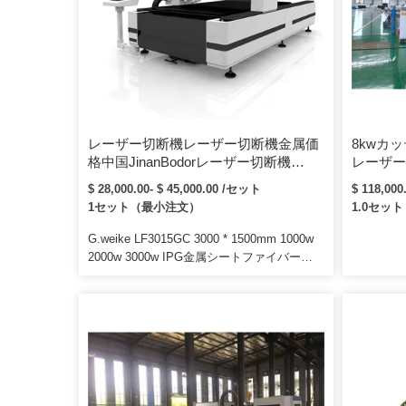
ト、JPEG
DWGなど
ム、回転
世界トッ
した性能、
レーザー切断機レーザー切断機金属価
8kwカ
格中国JinanBodorレーザー切断機
レーザー
1000W価格/ CNCファイバーレーザー
* 8000
$ 28,000.00- $ 45,000.00 /セット
$ 118,000
カッターシートメタル
ズメタル
1セット（最小注文）
1.0セッ
グファイ
シン
G.weike LF3015GC 3000 * 1500mm 1000w
2000w 3000w IPG金属シートファイバーレ
ーザー切断機この機械は上下交換プラットフ
ォームを採用しており、コンバーターは交換
モーターの制御を担当し、機械は15秒以内
にプラットフォーム交換を行うことができま
す：高速LF3015GC鉄cncレーザー切断機ス
テンレス鋼は、工作機械、モーションパー
ツ、電気機器制御パーツ、およびその他のア
シストパーツで構成されています。 IPGフ