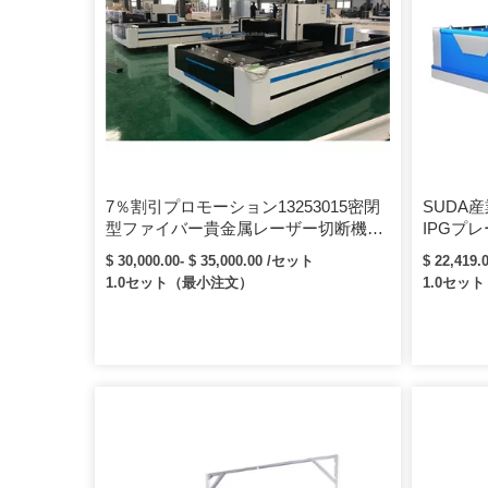
7％割引プロモーション13253015密閉
SUDA産
型ファイバー貴金属レーザー切断機
IPGプ
500w750w 4 kw 8kw
イバーレ
$ 30,000.00- $ 35,000.00 /セット
$ 22,419.
き）
1.0セット（最小注文）
1.0セッ