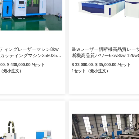
、TGA、TIFF、PLT、AI、DXF、
オプションのAtuomatic給電システ
軸、オートフォーカス機能の利点1.
プの輸入ファイバーレーザー、安定
耐用年数[…]
ッティングレーザーマシン8kw
8kwレーザー切断機高品質レー
カッティングマシン25802500
断機高品質パワー6kw8kw 12kw
mm 8kw 12kw15kwビッグサイ
属レーザー切断機
.00- $ 438,000.00 /セット
$ 33,000.00- $ 35,000.00 /セット
プレート精密CNCカッティン
ト（最小注文）
1セット（最小注文）
バーレーザーカッティングマ