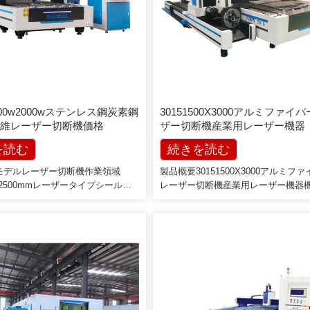
1000w2000wステンレス鋼炭素鋼
30151500X3000アルミファイ
維レーザー切断機価格
ザー切断機産業用レーザー機器
を読む
続きを読む
モデルレーザー切断機作業領域
製品概要30151500X3000アルミフ
mx2500mmレーザータイプシール
レーザー切断機産業用レーザー機器
erTubeレーザー出力500W1000W
マシンモデルLX3015F（4015/6015/40
000W5000W彫刻速度100-600mm /
プション）発電機の出力1000-20000
000 / s位置精度≤0.01mmリセッ
4800 * 2600 * 1860mm作業領域1500 
度0.01mm電源AC110-220V /
3000mm（他のサイズも可能カスタ
0HZ制御ソフトウェアRDCAM動作温度
最大走行速度120m / min指定電圧
動作湿度5-95％最小成形文字英語1
数380V50 / 60HZ最大加速度1.5G
60°傾斜彫刻あり冷却モード水冷およ
置決め精度±0.02mm製品構成航空ア
ステム補助装置排気装置および排気
ウムガントリー[…]
ック形式はBMP、CIFをサポー