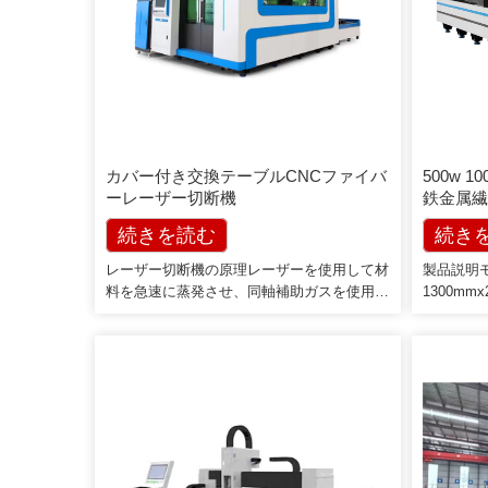
カバー付き交換テーブルCNCファイバ
500w 
ーレーザー切断機
鉄金属繊
続きを読む
続き
レーザー切断機の原理レーザーを使用して材
製品説明
料を急速に蒸発させ、同軸補助ガスを使用し
1300m
て気化したスラグを吹き飛ばすプロセスで
CO2Las
す。 CNCシステムの制御により、CNCファ
2000W 3
イバーレーザー切断機は、カッティングヘッ
s切断速度7
ドを動かして必要なワークピースを作成しま
ト位置決め精
す。説明と性能ファイバーレーザー切断機装
50 -6
置[…]
0〜45°
x1mm3
び保護シ
管グラフィ