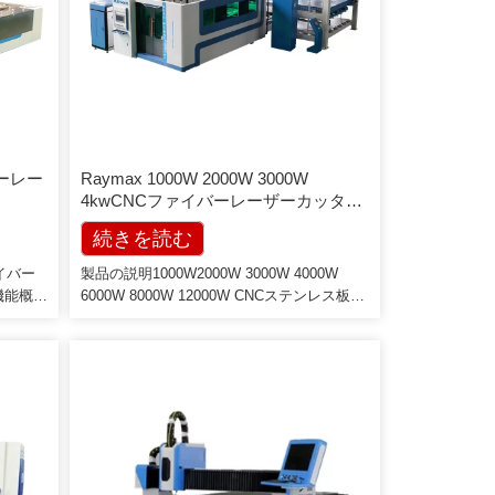
バーレー
Raymax 1000W 2000W 3000W
4kwCNCファイバーレーザーカッター
用スチールアルミニウム板金
続きを読む
ァイバー
製品の説明1000W2000W 3000W 4000W
機能概要
6000W 8000W 12000W CNCステンレス板金
20 /オ
レーザー切断機の価格利点：1。頑丈な；高
W寸法
強度鋼溶接構造;ビーム鋳造アルミニウム2.
*
3〜4日間の熱処理、および振動によるスト
マイズ）
レスの除去、長期間の使用後に機械の形状が
および周波
変化しないようにするため3.セグメントダス
繰り返し位
ト抽出システム-新技術[…]
ルミニ