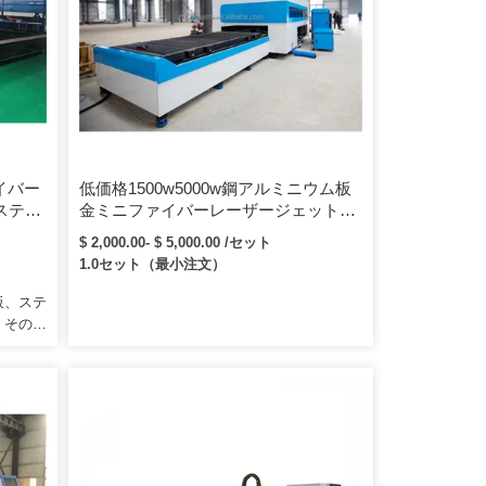
ァイバー
低価格1500w5000w鋼アルミニウム板
ステン
金ミニファイバーレーザージェット銘
断機
板切断機3015
$ 2,000.00- $ 5,000.00 /セット
1.0セット（最小注文）
板、ステ
、その他
。私たち
合わせた
ア、技術
んどは、
使用する
お金の価