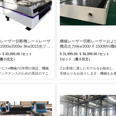
レーザー切断機シートレーザ
機械レーザー切断レーザーおよ
000w2000w 3kw3015光ファ
機高出力6kw3000 X 1500Mm
器Cncレーザーカッターカー
密閉型ファイバーレーザー切断
0- $ 20,000.00 /セット
$ 31,999.00- $ 36,999.00 /セット
ルファイバーレーザー切断機
（最小注文）
1セット（最小注文）
ス鋼板用
ービスe機械の1年間の保証。機械
2.お客様に適したモデルをお勧めし
メンテナンスのための英語のマニュ
見積もりをお送りします。機械をお
デオCD。あなたは訓練のために私
接販売し、販売チャネルを縮小します。
場に来ることができます。
CIFの条件により、私たちはあなた
輸送を手配し、あなたの目的地の港
機械を担当します。