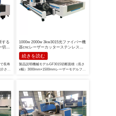
切断する
1000w 2000w 3kw3015光ファイバー機
ー切断
器cncレーザーカッターステンレス鋼
板用カーボンメタルファイバーレーザ
続きを読む
ー切断機
度で長寿
製品説明機械モデルGF3015切断面積（長さ
紹介さま
x幅）3000mm×1500mmレーザーモデルファ
2、レ
イバーレーザーIPG-500W / 1000Wレーザー
の製品ラ
波長1,070-1,080nmCS切断厚さ最大。 5mm
マーキン
/ 10mmSS切削厚さ最大。 3mm / 5mmイン
ステンレ
ターフェースUSB、RJ45X軸移動速度50m /
ゅう、
minストローク3000mm位置精度±0.05mm /
まな材料
m再現性精度0.05mmY軸移動速度50m / min
ストローク1500mm位置精度±0.05mm / m再
現性精度0.05mmZ -軸[…]