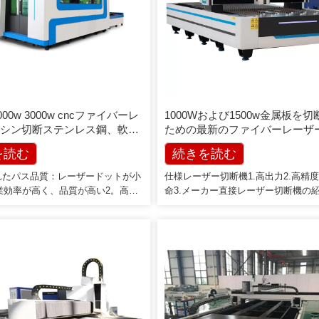
2000w 3000w cncファイバーレ
1000Wおよび1500w金属板を
シン切断ステンレス鋼、軟
ための最新のファイバーレーザ
ミニウム
機
を読む
続きを読む
優れたパス品質：レーザードットが小
仕様レーザー切断機1.高出力2.高精
業効率が高く、品質が高い2。高い
命3.メーカー直接レーザー切断機の
：切断速度は、同じ出力のCO2レー
ざまな種類のファイバー、YAG、CO
機の2〜3倍です。安定した走行：
ーザー機械を製造しています。当社
プクラスの輸入ファイバーレーザー
インには、レーザー切断、レーザー
、安定した性能を発揮し、主要部品
グ、レーザー彫刻機が含まれます。
000時間に達する可能性があります;
ス鋼、炭素鋼、アルミニウム、真ち
変換の高効率：CO2レーザー切断
銅、亜鉛メッキシートなどのさまざ
バーレーザーと比較[…]
に適用可能[…]