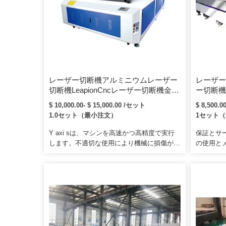
レーザー切断機アルミニウムレーザー
レーザー
切断機LeapionCncレーザー切断機金属
ー切断機1
切断用炭素鋼ステンレス鋼およびアル
イバー機
$ 10,000.00- $ 15,000.00 /セット
$ 8,500.0
ミニウム
ボンメタ
1.0セット（最小注文）
1セット
ステンレ
Y axi sは、マシンを高速かつ高精度で実行
保証とサ
します。不適切な使用により機械に損傷が生
の使用と
じた場合は、課金されます。 4.交換が必要
アルとビ
な場合は、代理店価格で消耗部品を提供しま
たちの工
す。