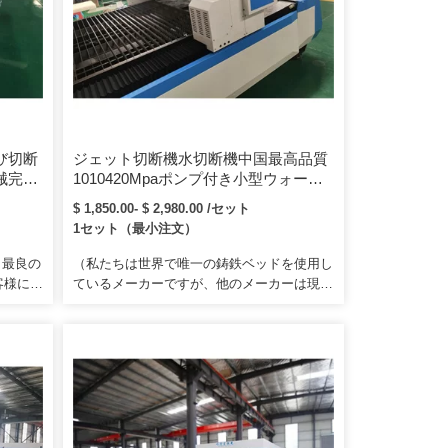
び切断
ジェット切断機水切断機中国最高品質
機械完全
1010420Mpaポンプ付き小型ウォータ
機
ージェット鋼合金切断機
$ 1,850.00- $ 2,980.00 /セット
1セット（最小注文）
、最良の
（私たちは世界で唯一の鋳鉄ベッドを使用し
客様に直
ているメーカーですが、他のメーカーは現在
 2.
も溶接ベッドを使用しています。デュアルユ
のために
ースの1台のマシンファイバーレーザー切断
への輸送
機FTモデルは、プレートメタルとチューブ
切断の両方の要件を満たすチューブ切断機能
を追加します。ダイオードレーザーまたは他
のファイバーレーザーの放射を、ファイバー
コアに平行な方向でクラッドまたはコア自体
に結合することによって行われます。