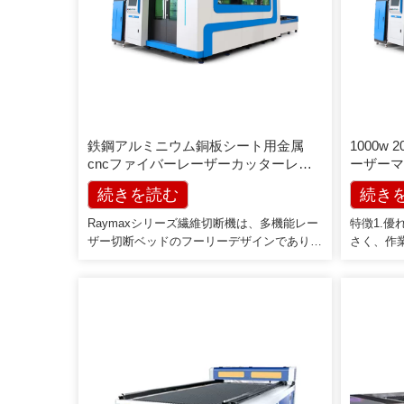
鉄鋼アルミニウム銅板シート用金属
1000w 
cncファイバーレーザーカッターレー
ーザーマ
ザー切断機
鋼、アル
続きを読む
続き
Raymaxシリーズ繊維切断機は、多機能レー
特徴1.
ザー切断ベッドのフーリーデザインであり、
さく、作
切断機はCo2レーザー光繊維レーザー光繊維
切断速度
レーザーの方法を採用し、設計と製造を統合
ザー切断
し、光繊維レーザー切断機の以前の歴史を変
世界トッ
えて金属のみを切断し、レーザー切断ベッド
を採用し
本体は15mm厚の鋼板溶接構造とガントリー
は100,
でできています[…]
4。光電
機、ファイ