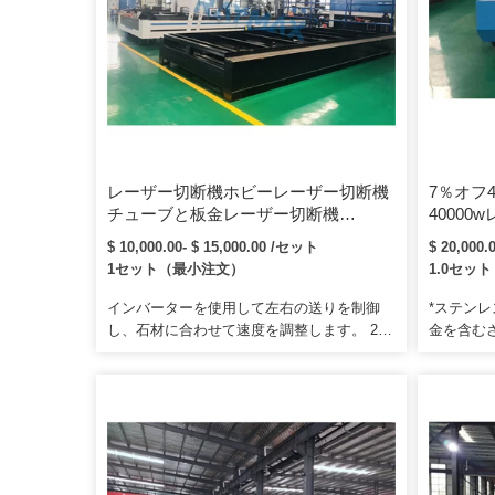
レーザー切断機ホビーレーザー切断機
7％オフ4
チューブと板金レーザー切断機
4000
1000w2000w 3000w
$ 10,000.00- $ 15,000.00 /セット
$ 20,000
1セット（最小注文）
1.0セッ
インバーターを使用して左右の送りを制御
*ステン
し、石材に合わせて速度を調整します。 2.
金を含む
作業台は歯車の回転を利用し、長寿命で高精
す。レー
度です。 Q：生産品質をどのように保証で
端、コリ
きますか9 A：生産工程において、厳格な品
ドで利用
質管理システムを採用しています。
機、マー