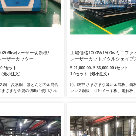
0206kwレーザー切断機/
工場価格1000W1500wミニフ
0wレーザーカッター
レーザーカットメタルシェイプ
レス鋼用ファイバーレーザー切
.00 /セット
$ 21,000.00- $ 36,000.00 /セット
ト（最小注文）
1.0セット（最小注文）
レス鋼、炭素鋼、ほとんどの金属合
応用材料さまざまな薄い金属板、鋼
さまざまな金属の切断に使用されま
ンレス鋼板、亜鉛メッキ板、電解板
ザーは、さまざまなファイバー終
の金属材料の切断に特化した専門家
メーション光学系、および処理ヘッ
の会社は、研究、生産、販売を組み
できます。私たちはレーザー切断
現代の企業であり、優秀なエンジニ
キング機、溶接機の専門家です。
専門家などがいます。それらのほと
輸入された鉄鋼や電気機器に製品が
材料であり、真の材料が期待する、
値があります。