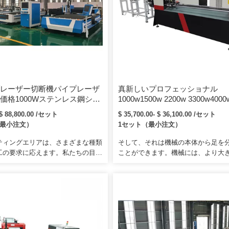
レーザー切断機パイプレーザ
真新しいプロフェッショナル
価格1000Wステンレス鋼シル
1000w1500w 2200w 3300w40
ルチューブパイプCNCファイ
イバーレーザーパイプチューブ
 $ 88,800.00 /セット
$ 35,700.00- $ 36,100.00 /セット
ザー切断機
ィングカッターチューブマシン
（最小注文）
1セット（最小注文）
ティングエリアは、さまざまな種類
そして、それは機械の本体から足を
工の要求に応えます。私たちの目
ことができます。機械には、より大
のためにできるだけ多くの利益を取
を収容するために開くことができる
のために無限の価値を創造します。
ります。エアアシスト、切断面から
客様の要件に応じて、機械をお客様
性ガスを取り除き、彫刻と切断のプ
送ることもできます。
トを簡単にします。