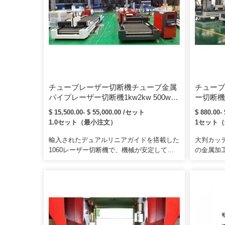
チューブレーザー切断機チューブ金属
チューブ
パイプレーザー切断機1kw2kw 500w
ー切断機
1000w2000ワット2060金属鋼管パイプ
バーメタ
$ 15,500.00- $ 55,000.00 /セット
$ 880.00-
CNCロータリーラウンドIPGレイカス
バーレー
1.0セット（最小注文）
1セット
小繊維レーザーカッター切断機
輸入されたデュアルリニアガイドを搭載した
大判カッ
1060レーザー切断機で、機械が安定して動
の金属加
き、エッジをスムーズに切断できます2）。
的：顧客
高度な制御システム：高度なDSP数値制御
り、顧客
システムとレーザー液晶ディスプレイによ
また、お
り、非常に便利な操作と簡単なメンテナンス
の職場に
が実現します。当社の主力製品は、レーザー
彫刻機、レーザー切断機、ファイバーマーキ
ング機です。