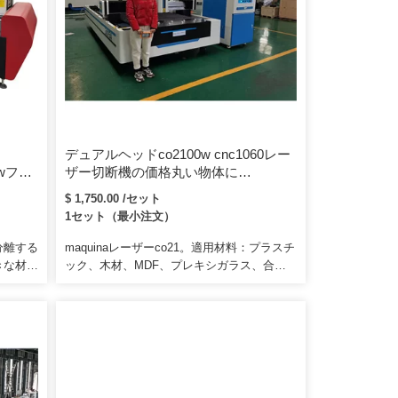
デュアルヘッドco2100w cnc1060レー
00wファ
ザー切断機の価格丸い物体に
カッテ
1000x600mmのレーザー彫刻機
$ 1,750.00 /セット
1セット（最小注文）
分離する
maquinaレーザーco21。適用材料：プラスチ
きな材料
ック、木材、MDF、プレキシガラス、合
ドアがあ
板、アクリル、翡翠、結晶、ゴム、革、有機
熱と可燃
ガラス、薄い金属材料。衣服、衣類、皮革、
ロジェク
家具、パッケージ、印刷、広告、装飾、建
築、紙製品、金型など。3。技術パラメータ
製品モデルJD1390マキシ作業領域
1300x900mmレーザー出力（標準構成）
60W、80W、100W、 130W、150W（最大