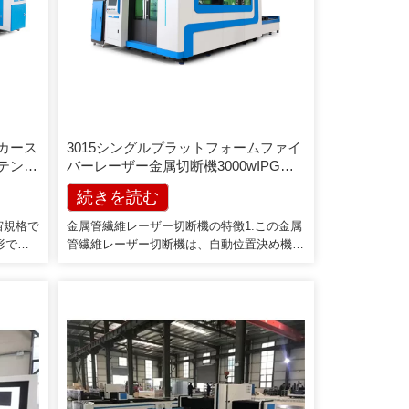
カース
3015シングルプラットフォームファイ
ステンレ
バーレーザー金属切断機3000wIPGレ
プ切断
ーザー出力
続きを読む
宙規格で
金属管繊維レーザー切断機の特徴1.この金属
形で成
管繊維レーザー切断機は、自動位置決め機能
強度はす
を備えています。手動でフィードするだけで
度である
切断を完了でき、金属パイプレーザー切断に
航空用
理想的で効率的で便利な切断機です。 2.金
量、耐食
属管繊維レーザー切断機は[…]をカバーしま
利点があ
す