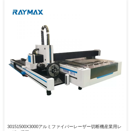
制御ソフトウェアRDCAM動作温度0〜45°動作湿度5-95％最小成形文
字英語1 x1mm360°傾斜彫刻あり冷却モード水冷および保護システム
補助装置排気装置および排気管グラフィック形式はBMP、CIFをサ
ポート、JPEG、TGA、TIFF、PLT、AI、DXF、DWGなどオプショ
ンのAtuomatic給電システム、回転軸、オートフォーカス機能の利点
1.世界トップの輸入ファイバーレーザー、安定した性能、耐用年数
[…]
30151500X3000アルミファイバーレーザー切断機産業用レ