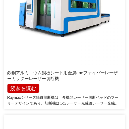
鉄鋼アルミニウム銅板シート用金属cncファイバーレーザ
ーカッターレーザー切断機
続きを読む
Raymaxシリーズ繊維切断機は、多機能レーザー切断ベッドのフー
リーデザインであり、切断機はCo2レーザー光繊維レーザー光繊維
レーザーの方法を採用し、設計と製造を統合し、光繊維レーザー切
断機の以前の歴史を変えて金属のみを切断し、レーザー切断ベッド
本体は15mm厚の鋼板溶接構造とガントリーでできています[…]