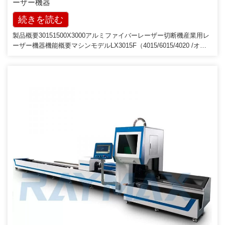
ーザー機器
続きを読む
製品概要30151500X3000アルミファイバーレーザー切断機産業用レ
ーザー機器機能概要マシンモデルLX3015F（4015/6015/4020 /オプ
ション）発電機の出力1000-20000W寸法4800 * 2600 * 1860mm作業
領域1500 * 3000mm（他のサイズも可能カスタマイズ）最大走行速
度120m / min指定電圧および周波数380V50 / 60HZ最大加速度1.5G
繰り返し位置決め精度±0.02mm製品構成航空アルミニウムガントリ
ー[…]