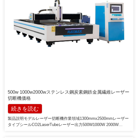
500w 1000w2000wステンレス鋼炭素鋼鉄金属繊維レーザー
切断機価格
続きを読む
製品説明モデルレーザー切断機作業領域1300mmx2500mmレーザー
タイプシールCO2LaserTubeレーザー出力500W1000W 2000W
3000W5000W彫刻速度100-600mm / s切断速度7000 / s位置精度
≤0.01mmリセット位置決め精度0.01mm電源AC110-220V / 50 -60HZ