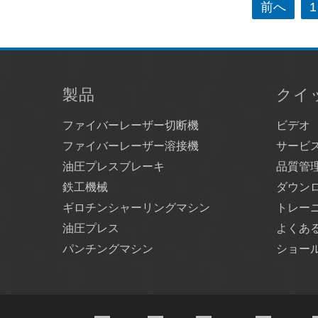
投
前へ
1
稿
ナ
ビ
ゲ
製品
クイ
ー
ファイバーレーザー切断機
ビデオ
シ
ファイバーレーザー溶接機
サービ
ョ
油圧プレスブレーキ
品質管
ン
鉄工機械
ダウン
ギロチンシャーリングマシン
トレー
油圧プレス
よくあ
パンチングマシン
ショー