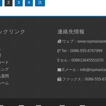
2
3
4
次
ックリンク
連絡先情報
ウェブ：www.raymaxlaser
ス
Tel：0086-555-6767999
理
セル：008613645551070
ロード
ニング
Eメール：
info@raymaxla
る質問
ファックス：0086-555-67
ルーム