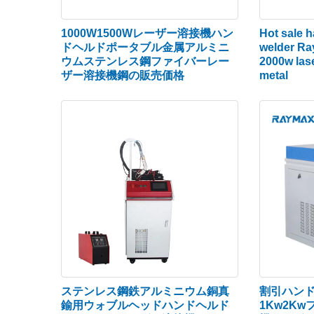
1000W1500Wレーザー溶接機ハン
Hot sale h
ドヘルドポータブル金属アルミニ
welder R
ウムステンレス鋼ファイバーレー
2000w las
ザー溶接機鋼の販売価格
metal
ステンレス鋼鉄アルミニウム銅真
割引ハン
鍮用ウォブルヘッドハンドヘルド
1Kw2K