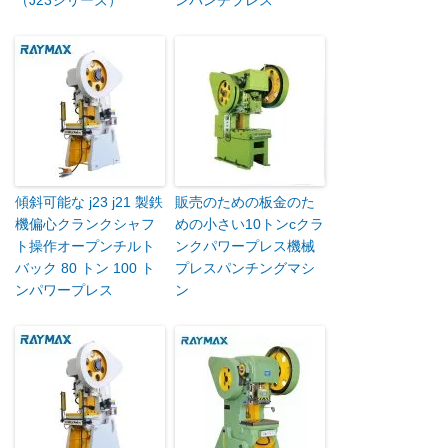
（J23シリーズ）
ンパンチプレス
傾斜可能な j23 j21 製鉄
販売のための板金のた
機偏心クランクシャフ
めの小さい10トンcクラ
ト操作オープンチルト
ンクパワープレス機械
バック 80 トン 100 ト
プレスパンチングマシ
ンパワープレス
ン