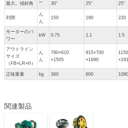
最大。傾斜角
°°
30°
25°
25°
ん
列間
150
180
220
ん
モーターのパ
kW
0.75
1.1
1.5
ワー
アウトライン
ん
780×610
915×700
115
サイズ
ん
×1505
×1690
×19
（FB×LR×H）
正味重量
kg
360
600
108
関連製品