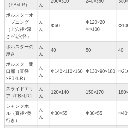
200×310
240×360
300
（FB×LR）
ん
ボルスターオ
ープニング
ん
Φ120×20
Φ60
Φ10
（上穴径×深
ん
×Φ100
さ×低穴径）
ボルスターの
ん
40
50
40
厚さ
ん
ボルスター開
ん
口部（直径
Φ140×110×160
Φ130×90×180
Φ21
ん
×FB×LR）
スライドエリ
ん
120×140
150×170
180
ア（FB×LR）
ん
シャンクホー
ん
ル（直径×奥
Φ30×55
Φ30×55
Φ40
ん
行き）