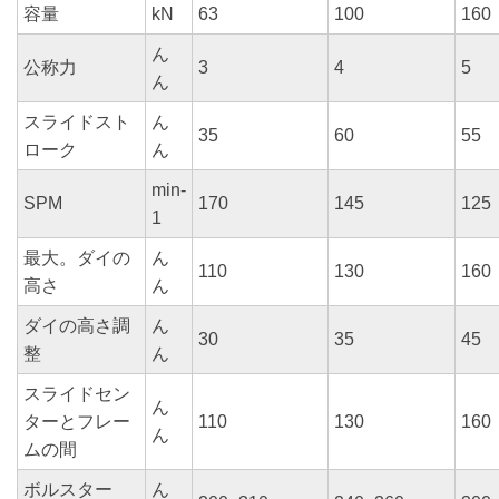
容量
kN
63
100
160
ん
公称力
3
4
5
ん
スライドスト
ん
35
60
55
ローク
ん
min-
SPM
170
145
125
1
最大。ダイの
ん
110
130
160
高さ
ん
ダイの高さ調
ん
30
35
45
整
ん
スライドセン
ん
ターとフレー
110
130
160
ん
ムの間
ボルスター
ん