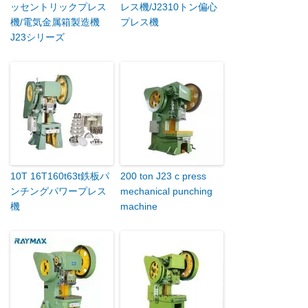
ッセントリックプレス
レス機/J2310トン偏心
機/電気金属箱製造機
プレス機
J23シリーズ
10T 16T160t63t鉄板パ
200 ton J23 c press
ンチングパワープレス
mechanical punching
機
machine