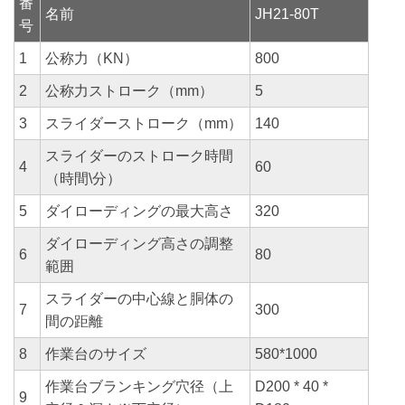
番
名前
JH21-80T
号
1
公称力（KN）
800
2
公称力ストローク（mm）
5
3
スライダーストローク（mm）
140
スライダーのストローク時間
4
60
（時間\分）
5
ダイローディングの最大高さ
320
ダイローディング高さの調整
6
80
範囲
スライダーの中心線と胴体の
7
300
間の距離
8
作業台のサイズ
580*1000
作業台ブランキング穴径（上
D200 * 40 *
9