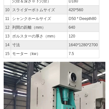
穴径＆深さ※下穴径）
D180
10
スライダーボトムサイズ
420*560
11
シャンクホールサイズ
D50 * Deepth80
12
列間の距離（mm）
640
13
ボルスターの厚さ（mm）
120
14
寸法
1640*1280*2700
15
モーター（kw）
7.5